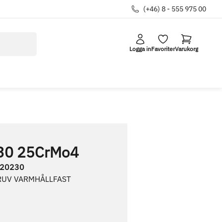
(+46) 8 - 555 975 00
Logga in
Favoriter
Varukorg
30 25CrMo4
20230
RUV VARMHÅLLFAST