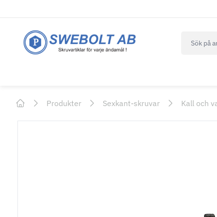
navbar.qui
Produkter
Sexkant-skruvar
Kall och v
Home