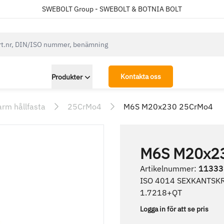
SWEBOLT Group - SWEBOLT & BOTNIA BOLT
cksearch.label
Kontakta oss
Produkter
arm hållfasta
25CrMo4
M6S M20x230 25CrMo4
M6S M20x2
Artikelnummer
:
11333
ISO 4014 SEXKANTSK
1.7218+QT
Logga in för att se pris