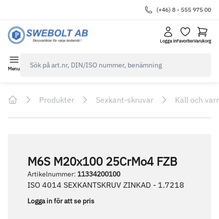
(+46) 8 - 555 975 00
Logga in
Favoriter
Varukorg
navbar.quicksearch.label
Menu
Produkter
Sexkant-skruvar
Kall och var
Home
M6S M20x100 25CrMo4 FZB
Artikelnummer
:
11334200100
ISO 4014 SEXKANTSKRUV ZINKAD - 1.7218
Logga in för att se pris