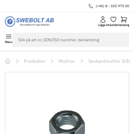
(+46) 8 - 555 975 00
Logga in
Favoriter
Varukorg
navbar.quicksearch.label
Menu
Produkter
Muttrar
Sexkantmutter Stål
Home