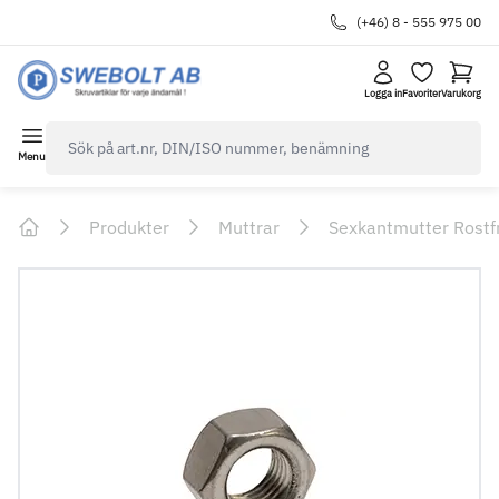
(+46) 8 - 555 975 00
Logga in
Favoriter
Varukorg
navbar.quicksearch.label
Menu
Produkter
Muttrar
Sexkantmutter Rostf
Home