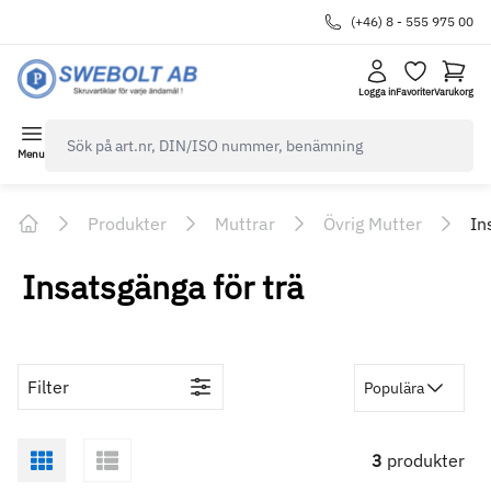
(+46) 8 - 555 975 00
Logga in
Favoriter
Varukorg
navbar.quicksearch.label
Menu
Produkter
Muttrar
Övrig Mutter
In
Home
Insatsgänga för trä
Filter
Populära
3
produkter