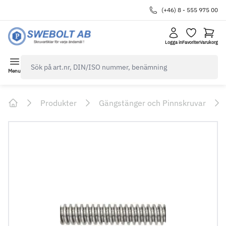
(+46) 8 - 555 975 00
Logga in
Favoriter
Varukorg
navbar.quicksearch.label
Menu
Produkter
Gängstänger och Pinnskruvar
Home