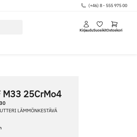
(+46) 8 - 555 975 00
Kirjaudu
Suosikit
Ostoskori
 M33 25CrMo4
30
MUTTERI LÄMMÖNKESTÄVÄ
n