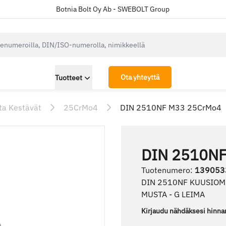
Botnia Bolt Oy Ab - SWEBOLT Group
cksearch.label
Ota yhteyttä
Tuotteet
ta Kestävät
25CrMo4
DIN 2510NF M33 25CrMo4
DIN 2510NF
Tuotenumero
:
139053
DIN 2510NF KUUSIO
MUSTA - G LEIMA
Kirjaudu nähdäksesi hinna