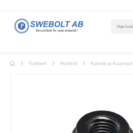
navbar.qui
Tuotteet
Mutterit
Kylmää ja Kuumuut
Home