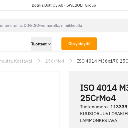
Botnia Bolt Oy Ab - SWEBOLT Group
cksearch.label
Ota yhteyttä
Tuotteet
muutta Kestävät
25CrMo4
ISO 4014 M36x170 25
ISO 4014 M
25CrMo4
Tuotenumero
:
113333
KUUSIORUUVI OSAKIE
LÄMMÖNKESTÄVÄ