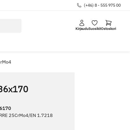
(+46) 8 - 555 975 00
Kirjaudu
Suosikit
Ostoskori
CrMo4
36x170
6170
RRE 25CrMo4/EN 1.7218