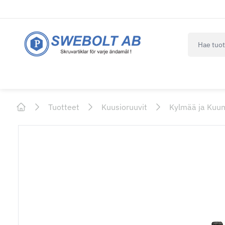
navbar.qui
Tuotteet
Kuusioruuvit
Kylmää ja Kuu
Home