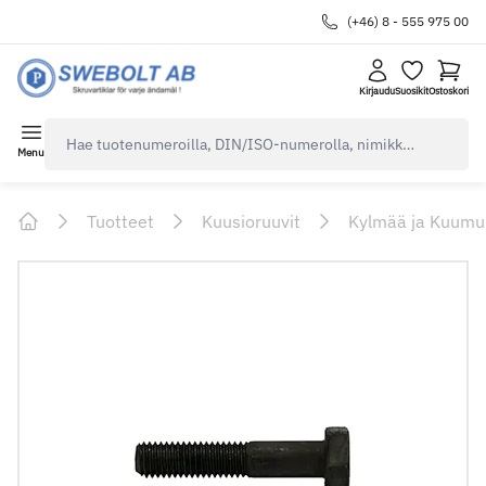
(+46) 8 - 555 975 00
Kirjaudu
Suosikit
Ostoskori
navbar.quicksearch.label
Menu
Tuotteet
Kuusioruuvit
Kylmää ja Kuumu
Home