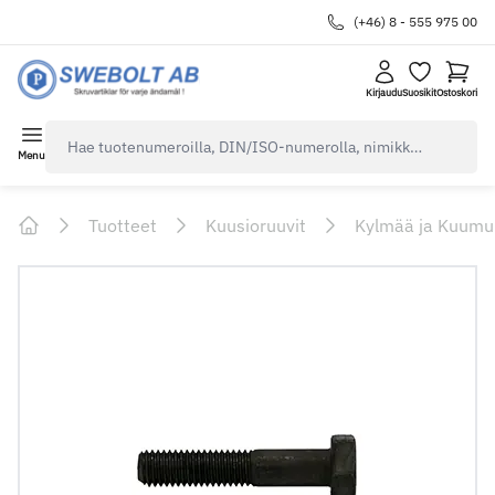
(+46) 8 - 555 975 00
Kirjaudu
Suosikit
Ostoskori
navbar.quicksearch.label
Menu
Tuotteet
Kuusioruuvit
Kylmää ja Kuumu
Home