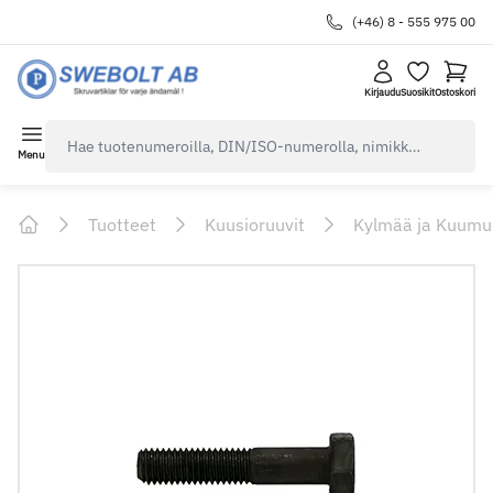
(+46) 8 - 555 975 00
Kirjaudu
Suosikit
Ostoskori
navbar.quicksearch.label
Menu
Tuotteet
Kuusioruuvit
Kylmää ja Kuumu
Home