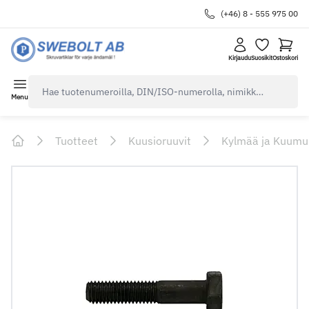
(+46) 8 - 555 975 00
Kirjaudu
Suosikit
Ostoskori
navbar.quicksearch.label
Menu
Tuotteet
Kuusioruuvit
Kylmää ja Kuumu
Home