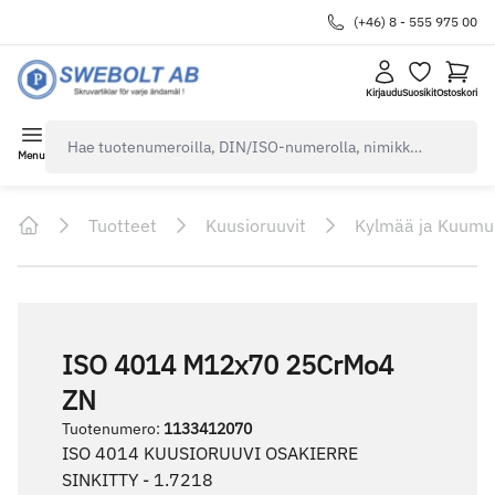
(+46) 8 - 555 975 00
Kirjaudu
Suosikit
Ostoskori
navbar.quicksearch.label
Menu
Tuotteet
Kuusioruuvit
Kylmää ja Kuumu
Home
ISO 4014 M12x70 25CrMo4
ZN
Tuotenumero
:
1133412070
ISO 4014 KUUSIORUUVI OSAKIERRE
SINKITTY - 1.7218