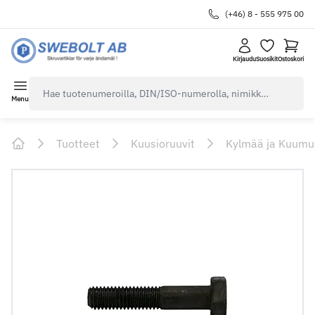
(+46) 8 - 555 975 00
Kirjaudu
Suosikit
Ostoskori
navbar.quicksearch.label
Menu
Tuotteet
Kuusioruuvit
Kylmää ja Kuumu
Home