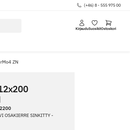
(+46) 8 - 555 975 00
Kirjaudu
Suosikit
Ostoskori
CrMo4 ZN
12x200
N
2200
I OSAKIERRE SINKITTY -