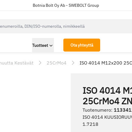
Botnia Bolt Oy Ab - SWEBOLT Group
cksearch.label
Ota yhteyttä
Tuotteet
muutta Kestävät
25CrMo4
ISO 4014 M12x200 25
ISO 4014 M
25CrMo4 Z
Tuotenumero
:
113341
ISO 4014 KUUSIORUUV
1.7218