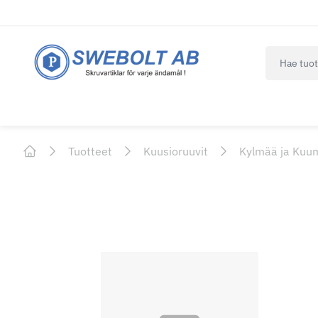
navbar.qui
Tuotteet
Kuusioruuvit
Kylmää ja Kuu
Home