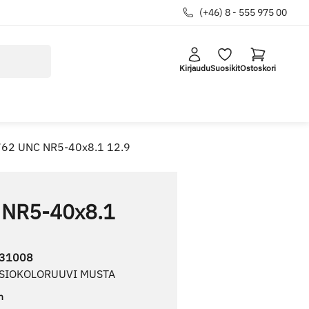
(+46) 8 - 555 975 00
Kirjaudu
Suosikit
Ostoskori
762 UNC NR5-40x8.1 12.9
 NR5-40x8.1
31008
USIOKOLORUUVI MUSTA
n