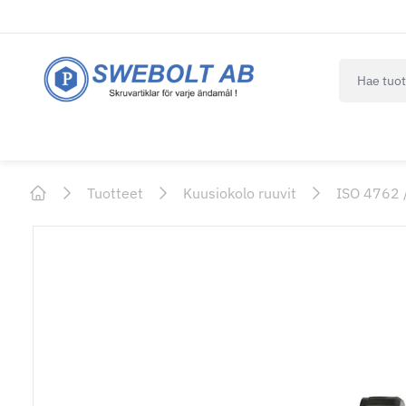
navbar.qui
Tuotteet
Kuusiokolo ruuvit
ISO 4762 
Home