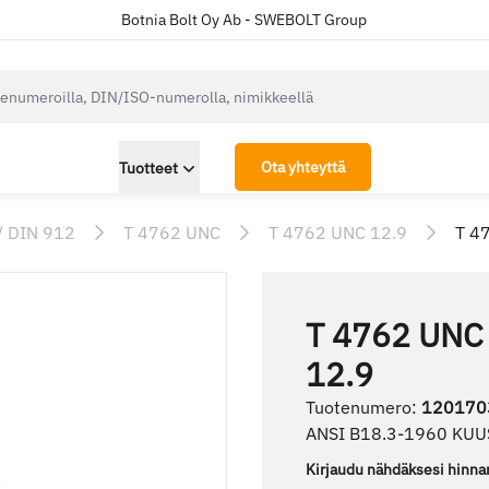
Botnia Bolt Oy Ab - SWEBOLT Group
cksearch.label
Ota yhteyttä
Tuotteet
/ DIN 912
T 4762 UNC
T 4762 UNC 12.9
T 4
T 4762 UNC
12.9
Tuotenumero
:
120170
ANSI B18.3-1960 KU
Kirjaudu nähdäksesi hinna