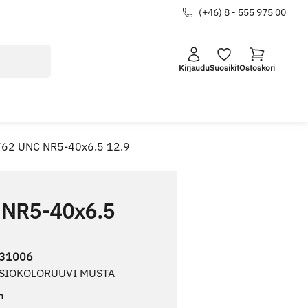
(+46) 8 - 555 975 00
Kirjaudu
Suosikit
Ostoskori
762 UNC NR5-40x6.5 12.9
 NR5-40x6.5
31006
USIOKOLORUUVI MUSTA
n