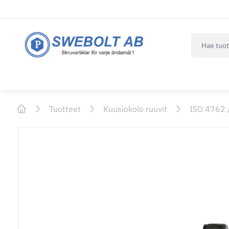
navbar.qui
Tuotteet
Kuusiokolo ruuvit
ISO 4762 
Home