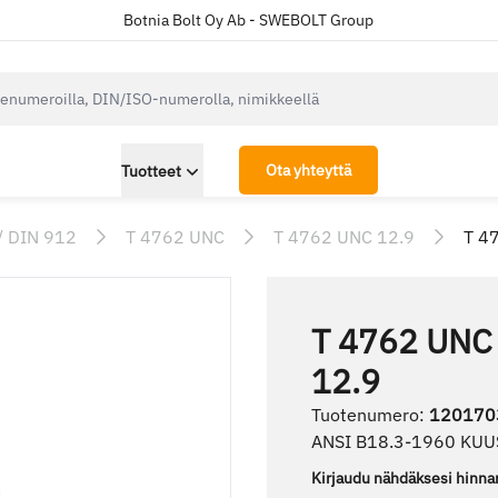
Botnia Bolt Oy Ab - SWEBOLT Group
cksearch.label
Ota yhteyttä
Tuotteet
/ DIN 912
T 4762 UNC
T 4762 UNC 12.9
T 4
T 4762 UNC
12.9
Tuotenumero
:
120170
ANSI B18.3-1960 KU
Kirjaudu nähdäksesi hinna