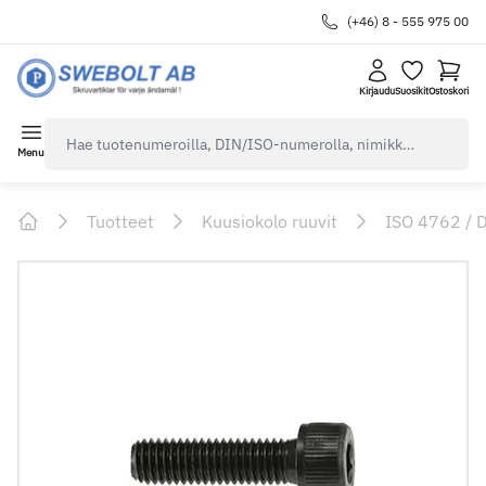
(+46) 8 - 555 975 00
Kirjaudu
Suosikit
Ostoskori
navbar.quicksearch.label
Menu
Tuotteet
Kuusiokolo ruuvit
ISO 4762 / 
Home