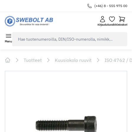
(+46) 8 - 555 975 00
Kirjaudu
Suosikit
Ostoskori
navbar.quicksearch.label
Menu
Tuotteet
Kuusiokolo ruuvit
ISO 4762 / 
Home