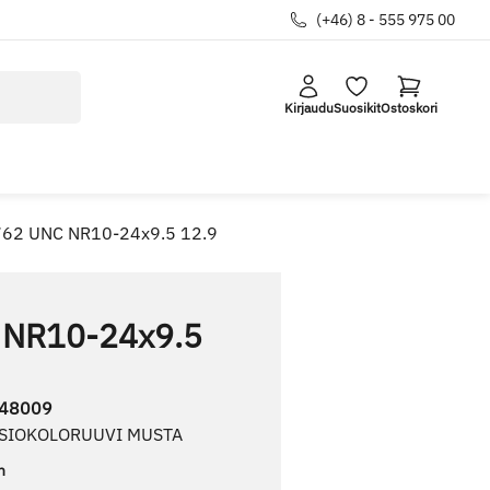
(+46) 8 - 555 975 00
Kirjaudu
Suosikit
Ostoskori
762 UNC NR10-24x9.5 12.9
 NR10-24x9.5
48009
USIOKOLORUUVI MUSTA
n