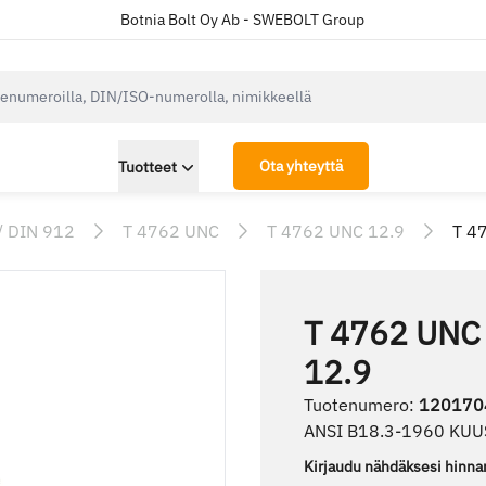
Botnia Bolt Oy Ab - SWEBOLT Group
cksearch.label
Ota yhteyttä
Tuotteet
/ DIN 912
T 4762 UNC
T 4762 UNC 12.9
T 4
T 4762 UNC
12.9
Tuotenumero
:
120170
ANSI B18.3-1960 KU
Kirjaudu nähdäksesi hinna