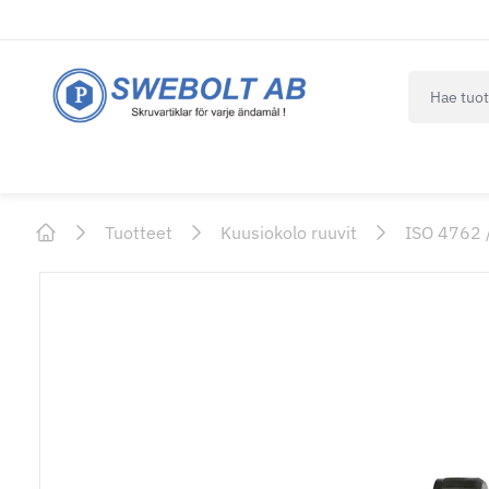
navbar.qui
Tuotteet
Kuusiokolo ruuvit
ISO 4762 
Home