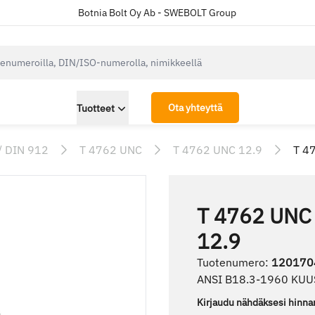
Botnia Bolt Oy Ab - SWEBOLT Group
cksearch.label
Ota yhteyttä
Tuotteet
/ DIN 912
T 4762 UNC
T 4762 UNC 12.9
T 4
T 4762 UNC
12.9
Tuotenumero
:
120170
ANSI B18.3-1960 KU
Kirjaudu nähdäksesi hinna