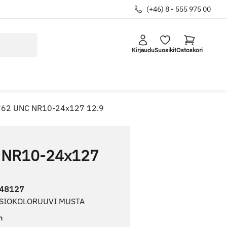
(+46) 8 - 555 975 00
Kirjaudu
Suosikit
Ostoskori
762 UNC NR10-24x127 12.9
 NR10-24x127
48127
USIOKOLORUUVI MUSTA
n