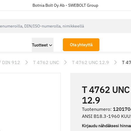
Botnia Bolt Oy Ab - SWEBOLT Group
cksearch.label
Ota yhteyttä
Tuotteet
/ DIN 912
T 4762 UNC
T 4762 UNC 12.9
T 4
T 4762 UNC
12.9
Tuotenumero
:
120170
ANSI B18.3-1960 KU
Kirjaudu nähdäksesi hinna