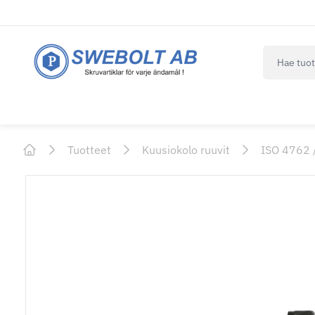
navbar.qui
Tuotteet
Kuusiokolo ruuvit
ISO 4762 
Home