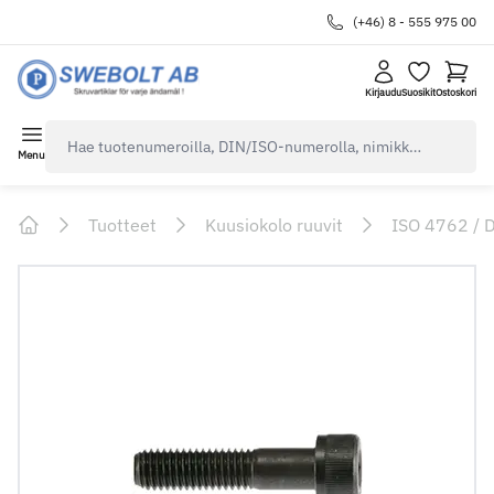
(+46) 8 - 555 975 00
Kirjaudu
Suosikit
Ostoskori
navbar.quicksearch.label
Menu
Tuotteet
Kuusiokolo ruuvit
ISO 4762 / 
Home