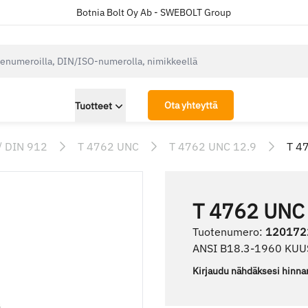
Botnia Bolt Oy Ab - SWEBOLT Group
cksearch.label
Ota yhteyttä
Tuotteet
/ DIN 912
T 4762 UNC
T 4762 UNC 12.9
T 4
T 4762 UNC
Tuotenumero
:
120172
ANSI B18.3-1960 KU
Kirjaudu nähdäksesi hinna