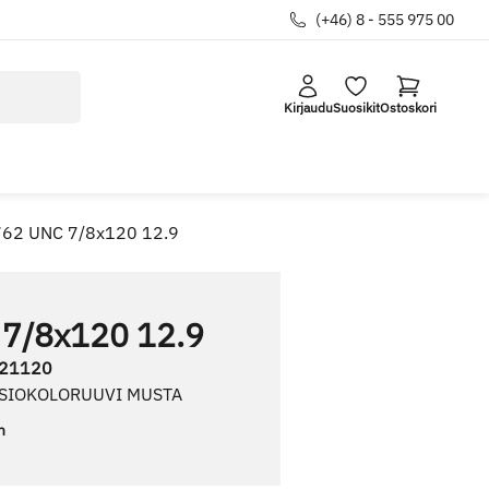
(+46) 8 - 555 975 00
Kirjaudu
Suosikit
Ostoskori
762 UNC 7/8x120 12.9
 7/8x120 12.9
21120
USIOKOLORUUVI MUSTA
n