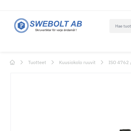
navbar.qui
Tuotteet
Kuusiokolo ruuvit
ISO 4762 
Home