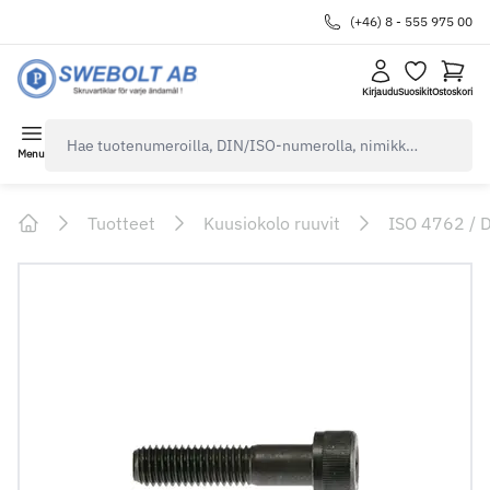
(+46) 8 - 555 975 00
Kirjaudu
Suosikit
Ostoskori
navbar.quicksearch.label
Menu
Tuotteet
Kuusiokolo ruuvit
ISO 4762 / 
Home