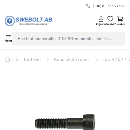
(+46) 8 - 555 975 00
Kirjaudu
Suosikit
Ostoskori
navbar.quicksearch.label
Menu
Tuotteet
Kuusiokolo ruuvit
ISO 4762 / 
Home