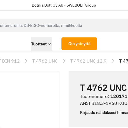
Botnia Bolt Oy Ab - SWEBOLT Group
cksearch.label
Ota yhteyttä
Tuotteet
/ DIN 912
T 4762 UNC
T 4762 UNC 12.9
T 4
T 4762 UNC
Tuotenumero
:
120171
ANSI B18.3-1960 KU
Kirjaudu nähdäksesi hinna