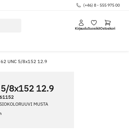
(+46) 8 - 555 975 00
Kirjaudu
Suosikit
Ostoskori
762 UNC 5/8x152 12.9
 5/8x152 12.9
61152
USIOKOLORUUVI MUSTA
n