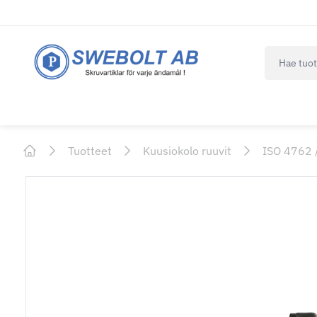
navbar.qui
Tuotteet
Kuusiokolo ruuvit
ISO 4762 
Home