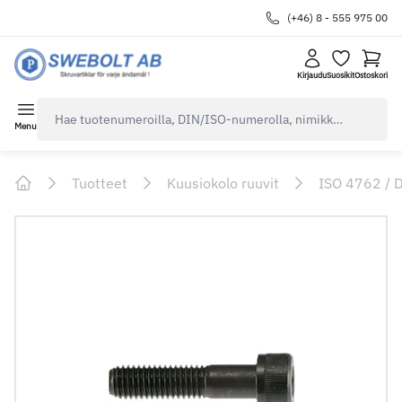
(+46) 8 - 555 975 00
Kirjaudu
Suosikit
Ostoskori
navbar.quicksearch.label
Menu
Tuotteet
Kuusiokolo ruuvit
ISO 4762 / 
Home