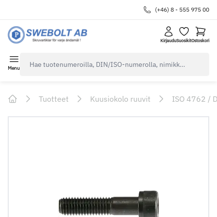
(+46) 8 - 555 975 00
Kirjaudu
Suosikit
Ostoskori
navbar.quicksearch.label
Menu
Tuotteet
Kuusiokolo ruuvit
ISO 4762 / 
Home