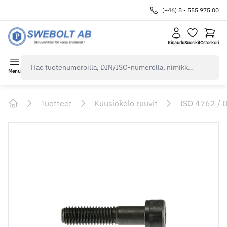
(+46) 8 - 555 975 00
Kirjaudu
Suosikit
Ostoskori
navbar.quicksearch.label
Menu
Tuotteet
Kuusiokolo ruuvit
ISO 4762 / 
Home