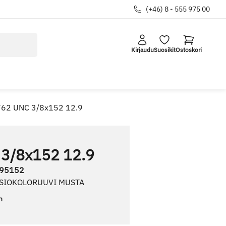
(+46) 8 - 555 975 00
Kirjaudu
Suosikit
Ostoskori
762 UNC 3/8x152 12.9
 3/8x152 12.9
95152
USIOKOLORUUVI MUSTA
n