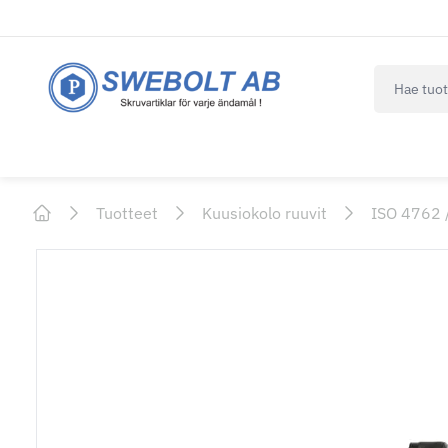
navbar.qui
Tuotteet
Kuusiokolo ruuvit
ISO 4762 
Home