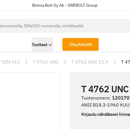
Botnia Bolt Oy Ab - SWEBOLT Group
cksearch.label
Ota yhteyttä
Tuotteet
/ DIN 912
T 4762 UNC
T 4762 UNC 12.9
T 4
T 4762 UNC
Tuotenumero
:
120170
ANSI B18.3-1960 KU
Kirjaudu nähdäksesi hinna