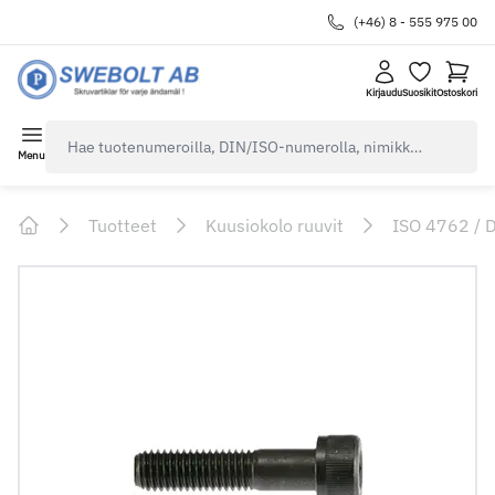
(+46) 8 - 555 975 00
Kirjaudu
Suosikit
Ostoskori
navbar.quicksearch.label
Menu
Tuotteet
Kuusiokolo ruuvit
ISO 4762 / 
Home