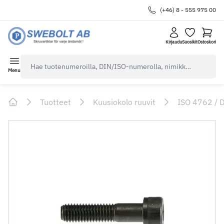
(+46) 8 - 555 975 00
Kirjaudu
Suosikit
Ostoskori
navbar.quicksearch.label
Menu
Tuotteet
Kuusiokolo ruuvit
ISO 4762 / 
Home