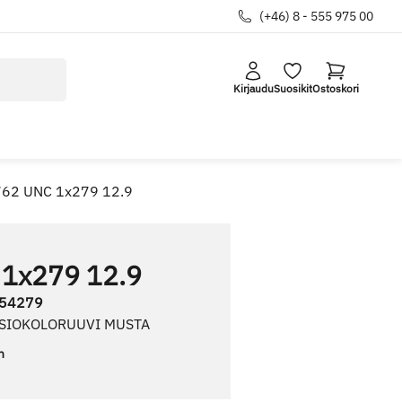
(+46) 8 - 555 975 00
Kirjaudu
Suosikit
Ostoskori
762 UNC 1x279 12.9
 1x279 12.9
54279
USIOKOLORUUVI MUSTA
n