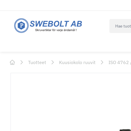
navbar.qui
Tuotteet
Kuusiokolo ruuvit
ISO 4762 
Home