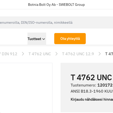
Botnia Bolt Oy Ab - SWEBOLT Group
cksearch.label
Ota yhteyttä
Tuotteet
/ DIN 912
T 4762 UNC
T 4762 UNC 12.9
T 4
T 4762 UNC
Tuotenumero
:
120172
ANSI B18.3-1960 KU
Kirjaudu nähdäksesi hinna