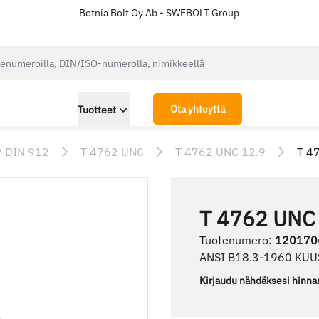
Botnia Bolt Oy Ab - SWEBOLT Group
cksearch.label
Ota yhteyttä
Tuotteet
/ DIN 912
T 4762 UNC
T 4762 UNC 12.9
T 4
T 4762 UNC
Tuotenumero
:
120170
ANSI B18.3-1960 KU
Kirjaudu nähdäksesi hinna