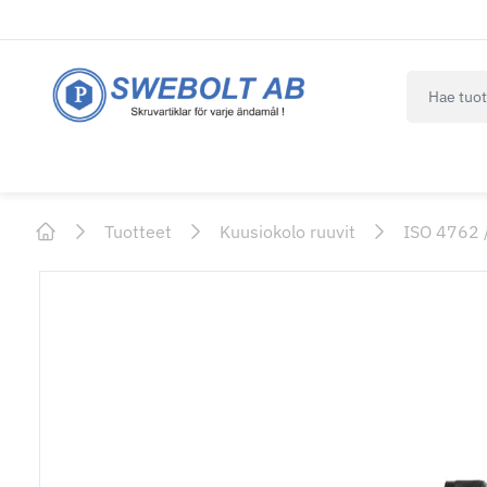
navbar.qui
Tuotteet
Kuusiokolo ruuvit
ISO 4762 
Home