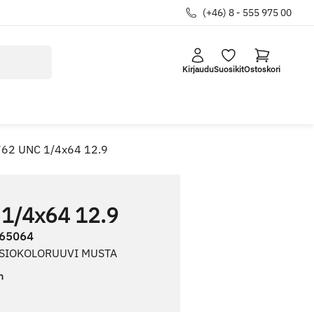
(+46) 8 - 555 975 00
Kirjaudu
Suosikit
Ostoskori
762 UNC 1/4x64 12.9
 1/4x64 12.9
65064
USIOKOLORUUVI MUSTA
n