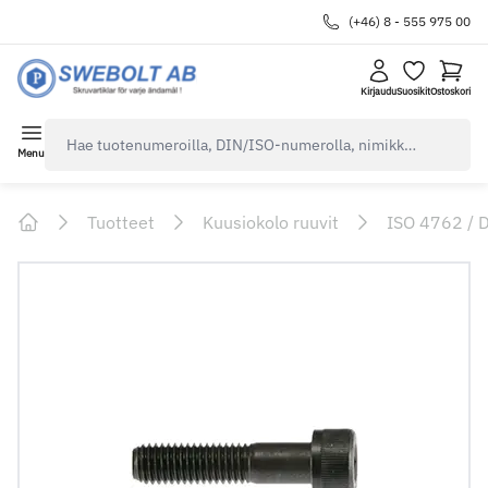
(+46) 8 - 555 975 00
Kirjaudu
Suosikit
Ostoskori
navbar.quicksearch.label
Menu
Tuotteet
Kuusiokolo ruuvit
ISO 4762 / 
Home