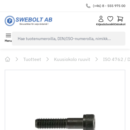
(+46) 8 - 555 975 00
Kirjaudu
Suosikit
Ostoskori
navbar.quicksearch.label
Menu
Tuotteet
Kuusiokolo ruuvit
ISO 4762 / 
Home