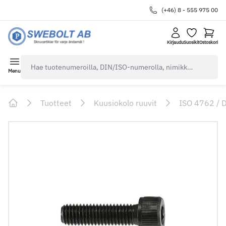
(+46) 8 - 555 975 00
Kirjaudu
Suosikit
Ostoskori
navbar.quicksearch.label
Menu
Tuotteet
Kuusiokolo ruuvit
ISO 4762 / 
Home