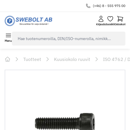
(+46) 8 - 555 975 00
Kirjaudu
Suosikit
Ostoskori
navbar.quicksearch.label
Menu
Tuotteet
Kuusiokolo ruuvit
ISO 4762 / 
Home