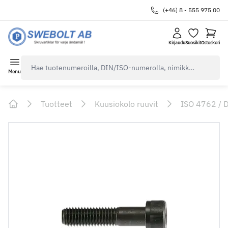
(+46) 8 - 555 975 00
Kirjaudu
Suosikit
Ostoskori
navbar.quicksearch.label
Menu
Tuotteet
Kuusiokolo ruuvit
ISO 4762 / 
Home