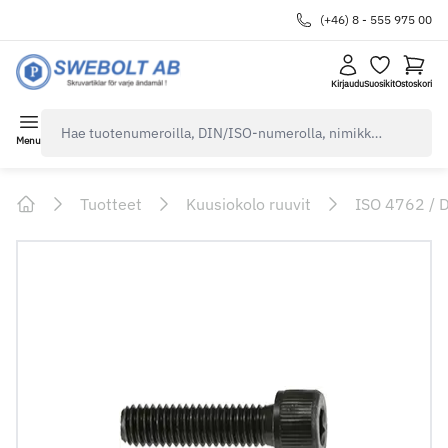
(+46) 8 - 555 975 00
Kirjaudu
Suosikit
Ostoskori
navbar.quicksearch.label
Menu
Tuotteet
Kuusiokolo ruuvit
ISO 4762 / 
Home