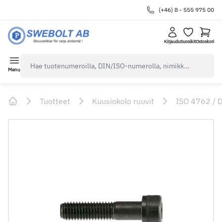
(+46) 8 - 555 975 00
Kirjaudu
Suosikit
Ostoskori
navbar.quicksearch.label
Menu
Tuotteet
Kuusiokolo ruuvit
ISO 4762 / 
Home