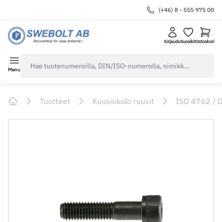
(+46) 8 - 555 975 00
Kirjaudu
Suosikit
Ostoskori
navbar.quicksearch.label
Menu
Tuotteet
Kuusiokolo ruuvit
ISO 4762 / 
Home