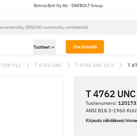
Botnia Bolt Oy Ab - SWEBOLT Group
cksearch.label
Ota yhteyttä
Tuotteet
/ DIN 912
T 4762 UNC
T 4762 UNC 12.9
T 4
T 4762 UNC 
Tuotenumero
:
120173
ANSI B18.3-1960 KU
Kirjaudu nähdäksesi hinna