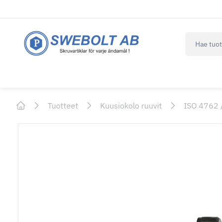
navbar.qui
Tuotteet
Kuusiokolo ruuvit
ISO 4762 
Home