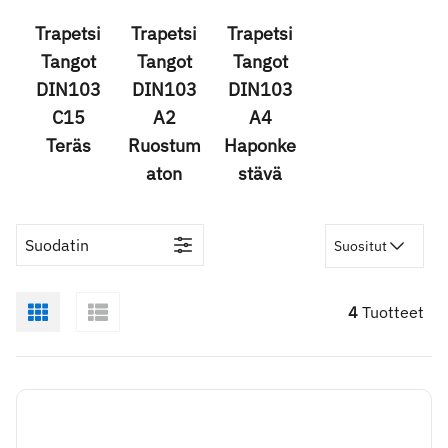
akselikuormankeston ja tarkan liikkeen, sopien
teollisuus- ja rakennuskäyttöön. Toimitetaan
Trapetsi
Trapetsi
Trapetsi
vakiopituuksina tai mittaan leikattuna. EN 10204 3.1
Tangot
Tangot
Tangot
materiaalitodistus saatavilla pyynnöstä.
DIN103
DIN103
DIN103
C15
A2
A4
Teräs
Ruostum
Haponke
aton
stävä
Suodatin
Suositut
4
Tuotteet