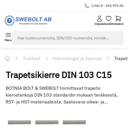
(+46) 8 - 555 975 00
Kirjaudu
Suosikit
Ostoskori
navbar.quicksearch.label
Menu
Tuotteet
Kierretangot ja Vaarnat
Trapet
Home
Trapetsikierre DIN 103 C15
BOTNIA BOLT & SWEBOLT toimittavat trapetsi
kierretankoja DIN 103 standardin mukaan teräksestä,
RST- ja HST-materiaaleista. Saatavana oikea- ja
vasenkierteisinä sovelluksiin, joissa tarvitaan lineaarista
liikettä, kuten männät, nostimet ja mekaaniset
järjestelmät. Trapetsikierre tarjoaa korkean