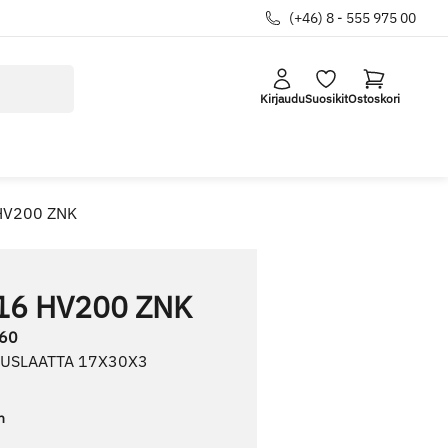
(+46) 8 - 555 975 00
Kirjaudu
Suosikit
Ostoskori
HV200 ZNK
16 HV200 ZNK
60
ALUSLAATTA 17X30X3
n