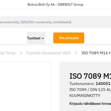
Botnia Bolt Oy Ab - SWEBOLT Group
cksearch.label
Ota yhteyttä
Tuotteet
tat Teräs
Pyöreät Aluslaattat HDG
ISO 7089 M16 
ISO 7089 M
Tuotenumero
:
140051
ISO 7089 / DIN 125 
KUUMASINKITTY
Kirjaudu nähdäksesi hinna