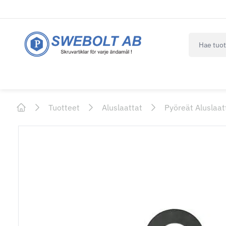
navbar.qui
Tuotteet
Aluslaattat
Pyöreät Aluslaat
Home