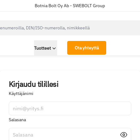
Botnia Bolt Oy Ab - SWEBOLT Group
cksearch.label
Ota yhteyttä
Tuotteet
Kirjaudu tilillesi
Käyttäjänimi
nimi@yritys.fi
Salasana
Salasana