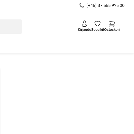
(+46) 8 - 555 975 00
Kirjaudu
Suosikit
Ostoskori